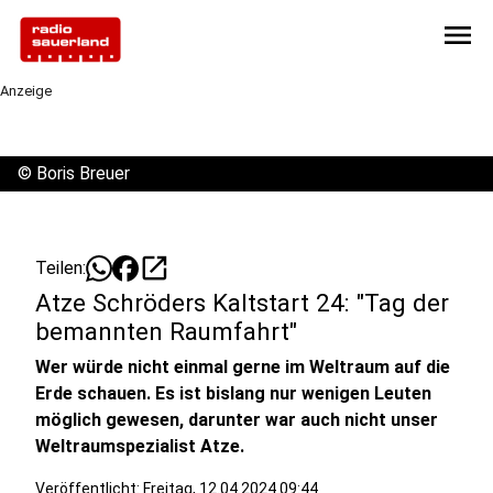
menu
Anzeige
©
Boris Breuer
open_in_new
Teilen:
Atze Schröders Kaltstart 24: "Tag der
bemannten Raumfahrt"
Wer würde nicht einmal gerne im Weltraum auf die
Erde schauen. Es ist bislang nur wenigen Leuten
möglich gewesen, darunter war auch nicht unser
Weltraumspezialist Atze.
Veröffentlicht:
Freitag, 12.04.2024 09:44