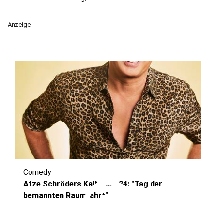
Anzeige
Comedy
play_circle
Atze Schröders Kaltstart 24: "Tag der
bemannten Raumfahrt"