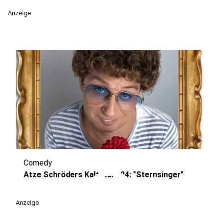
Anzeige
Comedy
play_circle
Atze Schröders Kaltstart 24: "Sternsinger"
Anzeige