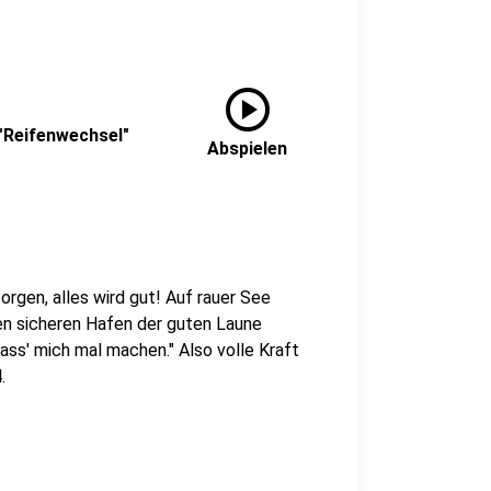
play_circle
 "Reifenwechsel"
Abspielen
rgen, alles wird gut! Auf rauer See
den sicheren Hafen der guten Laune
Lass' mich mal machen." Also volle Kraft
.