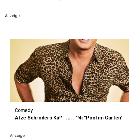
Anzeige
Comedy
play_circle
Atze Schröders Kaltstart 24: "Pool im Garten"
Anzeige