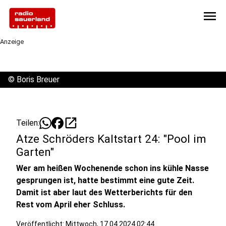
menu
Anzeige
©
Boris Breuer
open_in_new
Teilen:
Atze Schröders Kaltstart 24: "Pool im
Garten"
Wer am heißen Wochenende schon ins kühle Nasse
gesprungen ist, hatte bestimmt eine gute Zeit.
Damit ist aber laut des Wetterberichts für den
Rest vom April eher Schluss.
Veröffentlicht:
Mittwoch, 17.04.2024 02:44