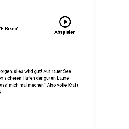
play_circle
"E-Bikes"
Abspielen
rgen, alles wird gut! Auf rauer See
den sicheren Hafen der guten Laune
Lass' mich mal machen." Also volle Kraft
.