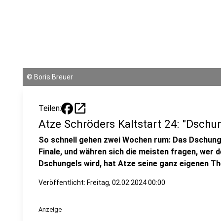
©
Boris Breuer
open_in_new
Teilen:
Atze Schröders Kaltstart 24: "Dsch
So schnell gehen zwei Wochen rum: Das Dschun
Finale, und währen sich die meisten fragen, wer 
Dschungels wird, hat Atze seine ganz eigenen T
Veröffentlicht:
Freitag, 02.02.2024 00:00
Anzeige