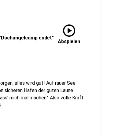
play_circle
 "Dschungelcamp endet"
Abspielen
rgen, alles wird gut! Auf rauer See
den sicheren Hafen der guten Laune
Lass' mich mal machen." Also volle Kraft
.