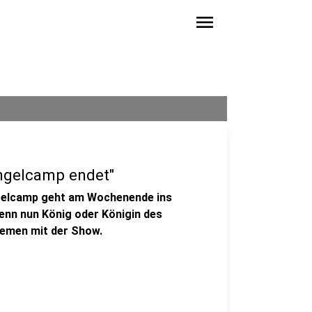
menu
ungelcamp endet"
gelcamp geht am Wochenende ins
denn nun König oder Königin des
hemen mit der Show.