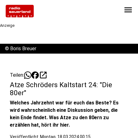
menu
Anzeige
©
Boris Breuer
open_in_new
Teilen:
Atze Schröders Kaltstart 24: "Die
80er"
Welches Jahrzehnt war für euch das Beste? Es
wird wahrscheinlich eine Diskussion geben, die
kein Ende findet. Was Atze zu den 80ern zu
erzählen hat, hört ihr hier.
Veröffentlicht:
Montag, 18.03.2024 00:15