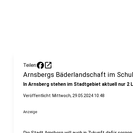
open_in_new
Teilen:
Arnsbergs Bäderlandschaft im Schu
In Arnsberg stehen im Stadtgebiet aktuell nur 
Veröffentlicht:
Mittwoch, 29.05.2024 10:48
Anzeige
Die Stadt Arnsberg will auch in Zukunft dafür sorgen