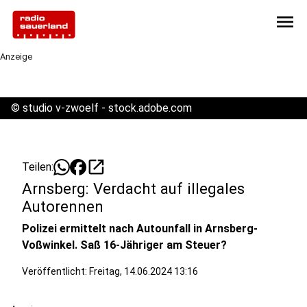
menu
Anzeige
©
studio v-zwoelf - stock.adobe.com
open_in_new
Teilen:
Arnsberg: Verdacht auf illegales
Autorennen
Polizei ermittelt nach Autounfall in Arnsberg-
Voßwinkel. Saß 16-Jähriger am Steuer?
Veröffentlicht:
Freitag, 14.06.2024 13:16