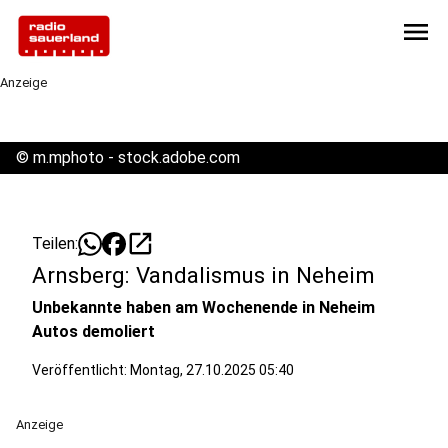
menu
Anzeige
©
m.mphoto - stock.adobe.com
open_in_new
Teilen:
Arnsberg: Vandalismus in Neheim
Unbekannte haben am Wochenende in Neheim
Autos demoliert
Veröffentlicht:
Montag, 27.10.2025 05:40
Anzeige