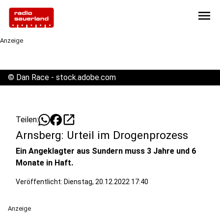
menu
Anzeige
©
Dan Race - stock.adobe.com
open_in_new
Teilen:
Arnsberg: Urteil im Drogenprozess
Ein Angeklagter aus Sundern muss 3 Jahre und 6
Monate in Haft.
Veröffentlicht:
Dienstag, 20.12.2022 17:40
Anzeige