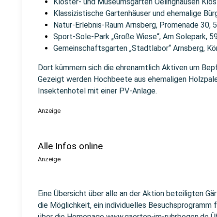
Kloster- und Museumsgarten Oelinghausen Klos
Klassizistische Gartenhäuser und ehemalige Bür
Natur-Erlebnis-Raum Arnsberg, Promenade 30, 
Sport-Sole-Park „Große Wiese“, Am Solepark, 5
Gemeinschaftsgarten „Stadtlabor“ Arnsberg, Kö
Dort kümmern sich die ehrenamtlich Aktiven um Bepfl
Gezeigt werden Hochbeete aus ehemaligen Holzpalet
Insektenhotel mit einer PV-Anlage.
Anzeige
Alle Infos online
Anzeige
Eine Übersicht über alle an der Aktion beteiligten 
die Möglichkeit, ein individuelles Besuchsprogramm 
über die Homepage
www.gaerten-im-ruhrbogen.de
Üb