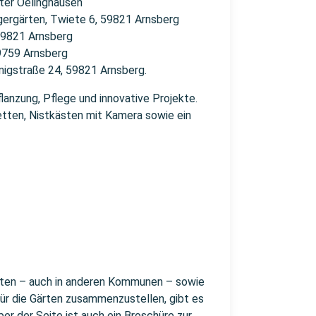
ter Oelinghausen
gergärten, Twiete 6, 59821 Arnsberg
59821 Arnsberg
9759 Arnsberg
nigstraße 24, 59821 Arnsberg.
anzung, Pflege und innovative Projekte.
ten, Nistkästen mit Kamera sowie ein
Gärten – auch in anderen Kommunen – sowie
für die Gärten zusammenzustellen, gibt es
er der Seite ist auch ein Broschüre zur