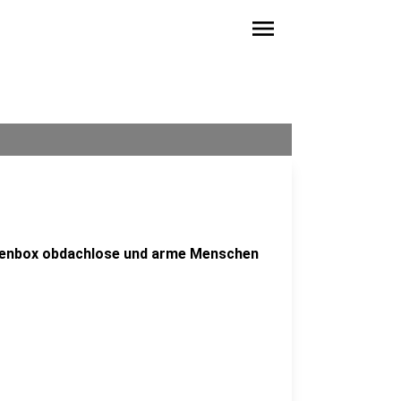
menu
chenbox obdachlose und arme Menschen