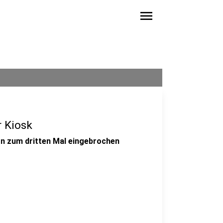
menu
r Kiosk
ern zum dritten Mal eingebrochen