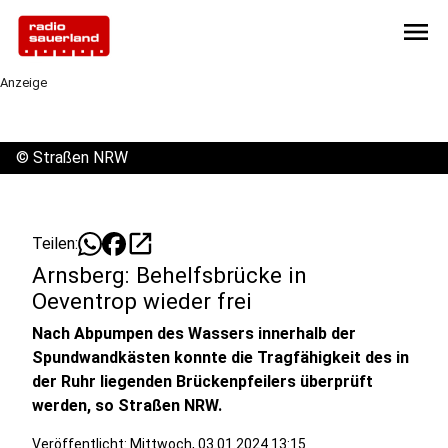
menu
Anzeige
©
Straßen NRW
open_in_new
Teilen:
Arnsberg: Behelfsbrücke in
Oeventrop wieder frei
Nach Abpumpen des Wassers innerhalb der
Spundwandkästen konnte die Tragfähigkeit des in
der Ruhr liegenden Brückenpfeilers überprüft
werden, so Straßen NRW.
Veröffentlicht:
Mittwoch, 03.01.2024 13:15