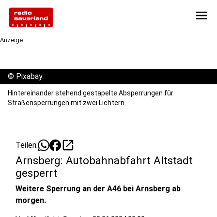
menu
Anzeige
©
Pixabay
Hintereinander stehend gestapelte Absperrungen für
Straßensperrungen mit zwei Lichtern.
open_in_new
Teilen:
Arnsberg: Autobahnabfahrt Altstadt
gesperrt
Weitere Sperrung an der A46 bei Arnsberg ab
morgen.