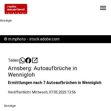
menu
Anzeige
©
m.mphoto - stock.adobe.com
open_in_new
Teilen:
Arnsberg: Autoaufbrüche in
Wennigloh
Ermittlungen nach 7 Autoaufbrüchen in Wennigloh
Veröffentlicht:
Mittwoch, 07.05.2025 13:56
Anzeige