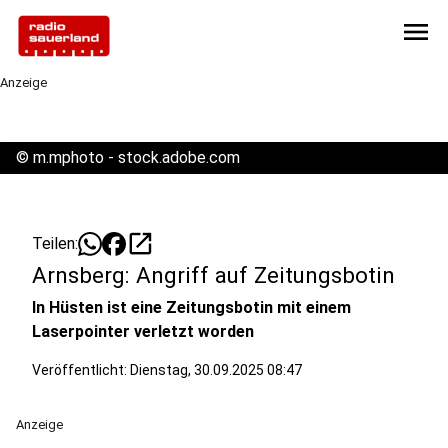
menu
Anzeige
©
m.mphoto - stock.adobe.com
open_in_new
Teilen:
Arnsberg: Angriff auf Zeitungsbotin
In Hüsten ist eine Zeitungsbotin mit einem
Laserpointer verletzt worden
Veröffentlicht:
Dienstag, 30.09.2025 08:47
Anzeige