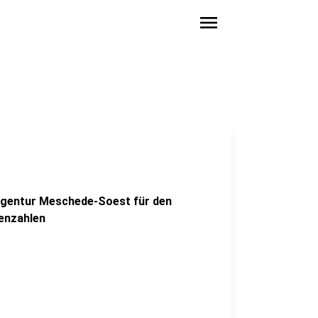
menu
agentur Meschede-Soest für den
enzahlen