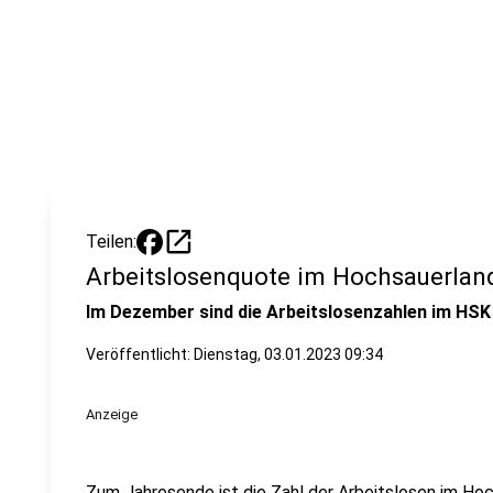
open_in_new
Teilen:
Arbeitslosenquote im Hochsauerland
Im Dezember sind die Arbeitslosenzahlen im HSK
Veröffentlicht:
Dienstag, 03.01.2023 09:34
Anzeige
Zum Jahresende ist die Zahl der Arbeitslosen im Hoc