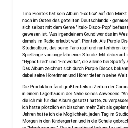
Tino Piontek hat sein Album "Exotica" auf den Markt
noch im Osten des geteilten Deutschlands - genauer 
sich selbst mit dem Genre "Italo-Disco-Pop" befasst,
gewesen ist. "Aus irgendeinem Grund war das im Wese
damals im Radio erlaubt war", Piontek. Als Purple Di
Studioalbum, das seine Fans rauf und runterhören kö
Spiellänge von ungefähr einer Stunde. Mit dabei auf 
"Hypnotized" und "Fireworks", die alleine bei Spotif
Das Album zeichnet sich durch Purple Discos bekannte
dabei seine Hörerinnen und Hörer tiefer in seine Welt
Die Produktion fand größtenteils in Zeiten der Coron
in einem Lagerhaus in der Nähe seines Anwesens. "
An
die ich mir für das Album gesetzt hatte, zu verpassen
ich hatte plötzlich ein bisschen mehr Zeit als geplant
Jahren hatte ich die Möglichkeit, jeden Tag im Studio
Morgen in den Kindergarten und in die Schule gebrach
er "Musikexpress". Der international bekannte und a