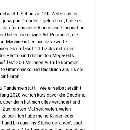
 gebracht. Schon zu DDR-Zeiten, als er
gesagt in Dresden - gelebt hat, habe er
 das für das neue Album seine Inspiration
ntlichen die einzige Art Popmusik, die
sco Machine ist es nun das zweite
nnen. Es umfasst 14 Tracks mit einer
der Platte sind die beiden Mega-Hits
y auf fast 300 Millionen Aufrufe kommen.
 Gitarrenlicks und Basslinien aus. Es soll
 einführen.
a-Pandemie statt - wie er selbst erzählt
fang 2020 war ich kurz davor die Deadline,
, aber dann hat sich alles verändert und
. Zum ersten Mal seit vielen, vielen
 zu sein: Ich habe meine Kinder jeden
t und bin dann ins Studio gefahren", sagt
ngesehene DJ ist wieder on Tour. Vor allem