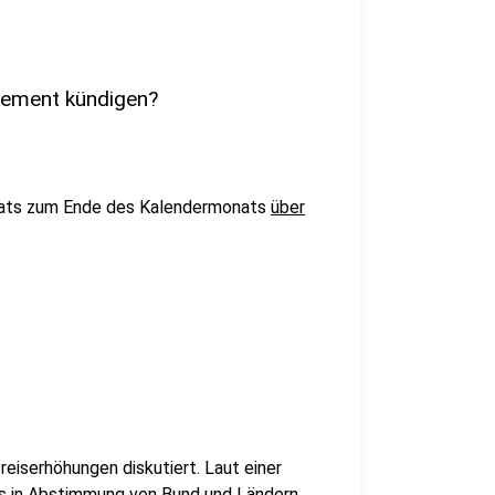
nement kündigen?
nats zum Ende des Kalendermonats
über
reiserhöhungen diskutiert. Laut einer
is in Abstimmung von Bund und Ländern