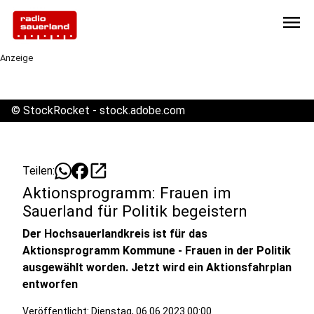
menu
Anzeige
©
StockRocket - stock.adobe.com
open_in_new
Teilen:
Aktionsprogramm: Frauen im
Sauerland für Politik begeistern
Der Hochsauerlandkreis ist für das
Aktionsprogramm Kommune - Frauen in der Politik
ausgewählt worden. Jetzt wird ein Aktionsfahrplan
entworfen
Veröffentlicht:
Dienstag, 06.06.2023 00:00