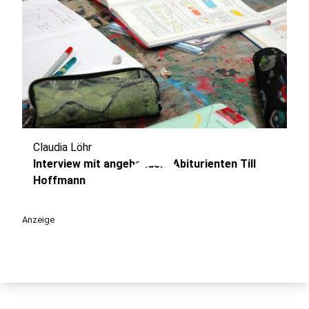
Claudia Löhr
play_circle
Interview mit angehendem Abiturienten Till
Hoffmann
Anzeige