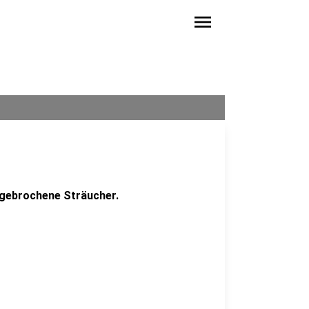
menu
bgebrochene Sträucher.