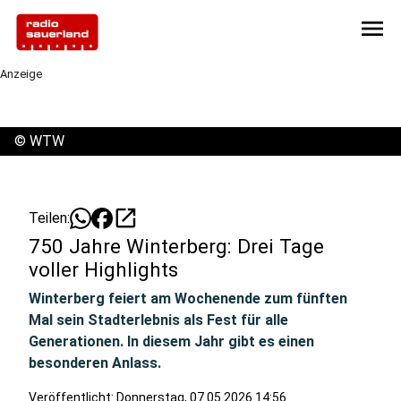
menu
Anzeige
©
WTW
open_in_new
Teilen:
750 Jahre Winterberg: Drei Tage
voller Highlights
Winterberg feiert am Wochenende zum fünften
Mal sein Stadterlebnis als Fest für alle
Generationen. In diesem Jahr gibt es einen
besonderen Anlass.
Veröffentlicht:
Donnerstag, 07.05.2026 14:56