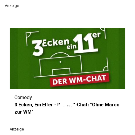
Anzeige
Comedy
play_circle
3 Ecken, Ein Elfer - Der WM-Chat: "Ohne Marco
zur WM"
Anzeige