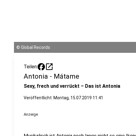
©
Global Records
open_in_new
Teilen:
Antonia - Mátame
Sexy, frech und verrückt – Das ist Antonia
Veröffentlicht:
Montag, 15.07.2019 11:41
Anzeige
Musikalisch ist Antonia noch lange nicht so eine Ikon